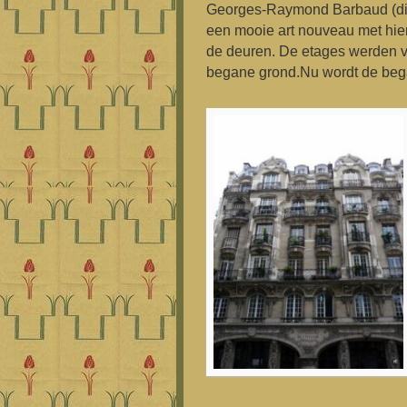
Georges-Raymond Barbaud (die
een mooie art nouveau met hier 
de deuren. De etages werden v
begane grond.Nu wordt de bega