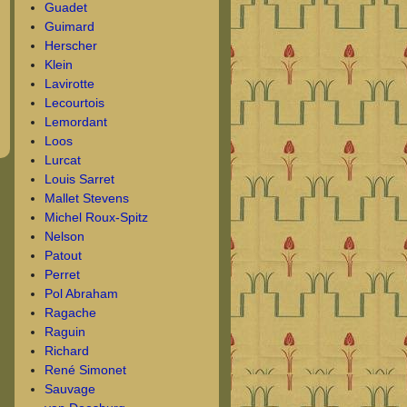
Guadet
Guimard
Herscher
Klein
Lavirotte
Lecourtois
Lemordant
Loos
Lurcat
Louis Sarret
Mallet Stevens
Michel Roux-Spitz
Nelson
Patout
Perret
Pol Abraham
Ragache
Raguin
Richard
René Simonet
Sauvage