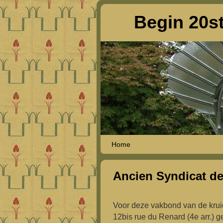
Begin 20st
Spring naar de primaire inhoud
Spring naar de secundaire inhoud
Home
Ancien Syndicat de
Voor deze vakbond van de krui
12bis rue du Renard (4e arr.)