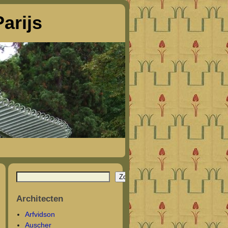
arijs
Zoeken
Architecten
Arfvidson
Auscher