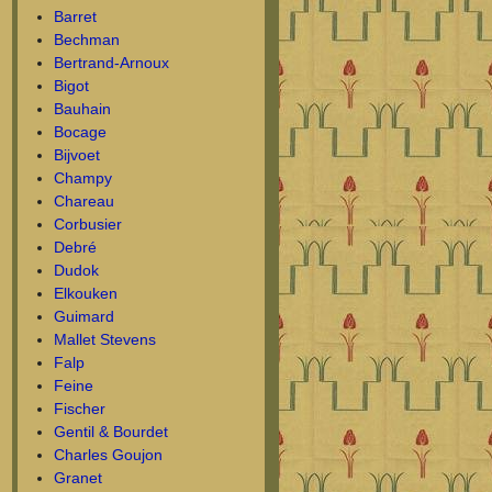
Barret
Bechman
Bertrand-Arnoux
Bigot
Bauhain
Bocage
Bijvoet
Champy
Chareau
Corbusier
Debré
Dudok
Elkouken
Guimard
Mallet Stevens
Falp
Feine
Fischer
Gentil & Bourdet
Charles Goujon
Granet