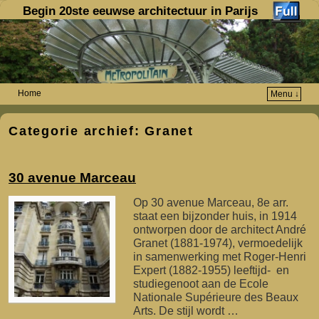
Begin 20ste eeuwse architectuur in Parijs
Home
Menu ↓
Spring naar de primaire inhoud
Spring naar de secundaire inhoud
Categorie archief:
Granet
30 avenue Marceau
Op 30 avenue Marceau, 8e arr.
staat een bijzonder huis, in 1914
ontworpen door de architect André
Granet (1881-1974), vermoedelijk
in samenwerking met Roger-Henri
Expert (1882-1955) leeftijd- en
studiegenoot aan de Ecole
Nationale Supérieure des Beaux
Arts. De stijl wordt …