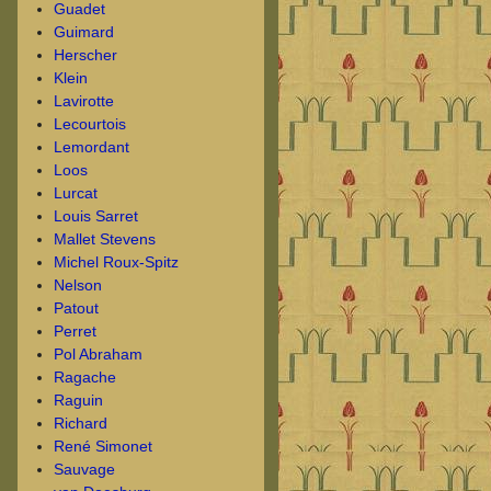
Guadet
Guimard
Herscher
Klein
Lavirotte
Lecourtois
Lemordant
Loos
Lurcat
Louis Sarret
Mallet Stevens
Michel Roux-Spitz
Nelson
Patout
Perret
Pol Abraham
Ragache
Raguin
Richard
René Simonet
Sauvage