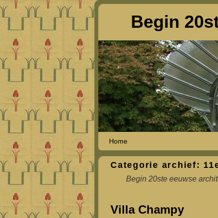
Begin 20st
Spring naar de primaire inhoud
Spring naar de secundaire inhoud
Home
Categorie archief:
11
Begin 20ste eeuwse archit
Villa Champy