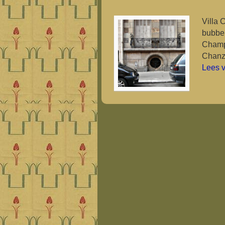
Villa 
bubbel
Champy
Chanzy
Lees 