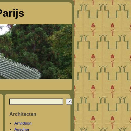
arijs
Zoeken
Architecten
Arfvidson
Auscher