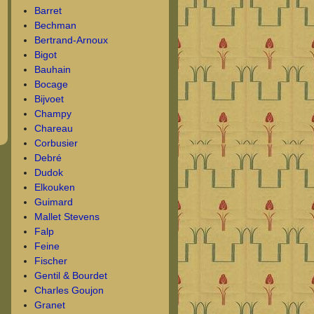
Barret
Bechman
Bertrand-Arnoux
Bigot
Bauhain
Bocage
Bijvoet
Champy
Chareau
Corbusier
Debré
Dudok
Elkouken
Guimard
Mallet Stevens
Falp
Feine
Fischer
Gentil & Bourdet
Charles Goujon
Granet