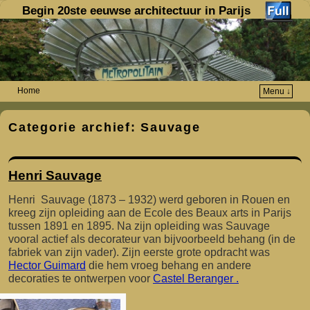
Begin 20ste eeuwse architectuur in Parijs
Home
Menu ↓
Spring naar de primaire inhoud
Spring naar de secundaire inhoud
Categorie archief:
Sauvage
Henri Sauvage
Henri Sauvage (1873 – 1932) werd geboren in Rouen en
kreeg zijn opleiding aan de Ecole des Beaux arts in Parijs
tussen 1891 en 1895. Na zijn opleiding was Sauvage
vooral actief als decorateur van bijvoorbeeld behang (in de
fabriek van zijn vader). Zijn eerste grote opdracht was
Hector Guimard
die hem vroeg behang en andere
decoraties te ontwerpen voor
Castel Beranger .