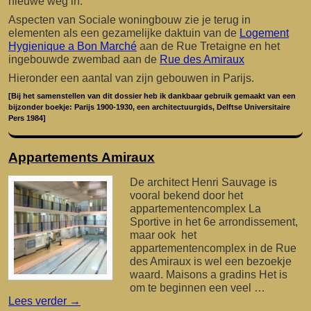
nieuwe weg in.
Aspecten van Sociale woningbouw zie je terug in
elementen als een gezamelijke daktuin van de
Logement
Hygienique a Bon Marché
aan de Rue Tretaigne en het
ingebouwde zwembad aan de
Rue des Amiraux
Hieronder een aantal van zijn gebouwen in Parijs.
[Bij het samenstellen van dit dossier heb ik dankbaar gebruik gemaakt van een
bijzonder boekje: Parijs 1900-1930, een architectuurgids, Delftse Universitaire
Pers 1984]
Appartements Amiraux
De architect Henri Sauvage is
vooral bekend door het
appartementencomplex La
Sportive in het 6e arrondissement,
maar ook het
appartementencomplex in de Rue
des Amiraux is wel een bezoekje
waard. Maisons a gradins Het is
om te beginnen een veel …
Lees verder
→