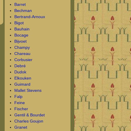
Barret
Bechman
Bertrand-Arnoux
Bigot
Bauhain
Bocage
Bijvoet
Champy
Chareau
Corbusier
Debré
Dudok
Elkouken
Guimard
Mallet Stevens
Falp
Feine
Fischer
Gentil & Bourdet
Charles Goujon
Granet