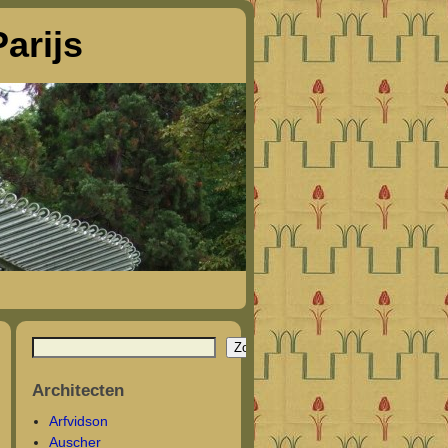
arijs
Zoeken
Architecten
Arfvidson
Auscher