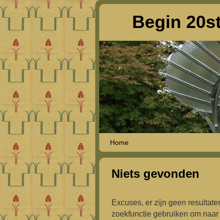
Begin 20st
Spring naar de primaire inhoud
Spring naar de secundaire inhoud
Home
Niets gevonden
Excuses, er zijn geen resultat
zoekfunctie gebruiken om naar 