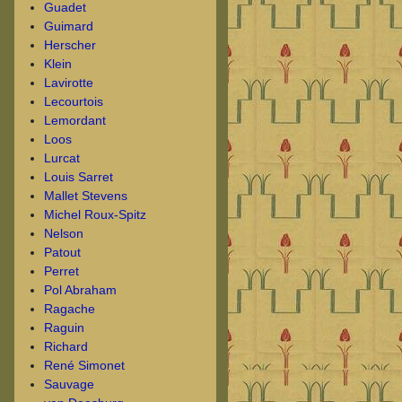
Guadet
Guimard
Herscher
Klein
Lavirotte
Lecourtois
Lemordant
Loos
Lurcat
Louis Sarret
Mallet Stevens
Michel Roux-Spitz
Nelson
Patout
Perret
Pol Abraham
Ragache
Raguin
Richard
René Simonet
Sauvage