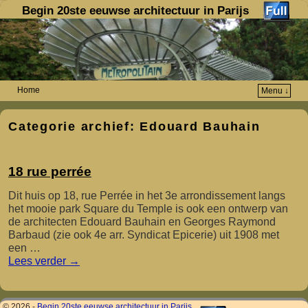
Begin 20ste eeuwse architectuur in Parijs
Home
Menu ↓
Spring naar de primaire inhoud
Spring naar de secundaire inhoud
Categorie archief:
Edouard Bauhain
18 rue perrée
Dit huis op 18, rue Perrée in het 3e arrondissement langs
het mooie park Square du Temple is ook een ontwerp van
de architecten Edouard Bauhain en Georges Raymond
Barbaud (zie ook 4e arr. Syndicat Epicerie) uit 1908 met
een …
Lees verder
→
© 2026 -
Begin 20ste eeuwse architectuur in Parijs