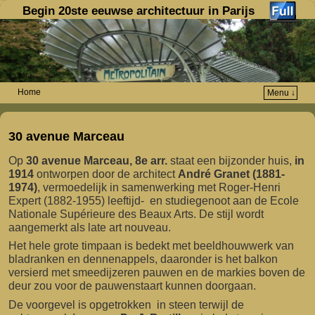
Begin 20ste eeuwse architectuur in Parijs
Home
Menu ↓
Spring naar de primaire inhoud
Spring naar de secundaire inhoud
30 avenue Marceau
Op
30 avenue Marceau, 8e arr.
staat een bijzonder huis,
in
1914
ontworpen door de architect
André Granet (1881-
1974)
, vermoedelijk in samenwerking met Roger-Henri
Expert (1882-1955) leeftijd- en studiegenoot aan de Ecole
Nationale Supérieure des Beaux Arts. De stijl wordt
aangemerkt als late art nouveau.
Het hele grote timpaan is bedekt met beeldhouwwerk van
bladranken en dennenappels, daaronder is het balkon
versierd met smeedijzeren pauwen en de markies boven de
deur zou voor de pauwenstaart kunnen doorgaan.
De voorgevel is opgetrokken in steen terwijl de