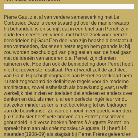
Pierre Gaut ziet af van verdere samenwerking met Le
Corbusier. Deze is verontwaardigd over de manier waaop
hij behandeld is en schrijft dat in een brief aan Perret, zijn
oude leermeester en vriend, met het verzoek voor hem te
bemiddelen bij Gaut.Een deel van zijn boosheid bestaat uit
een vermoeden, dat er een hetze tegen hem gaande is: hij
zou worden beschuldigd van plagiaat en aan de haal gaan
met de ideeën van anderen o.a. Perret, zijn clienten
ruïneren etc. Hoe dan ook de bemiddeling door Perret heeft
niet het gewenste resultaat; Perret wordt zelf de architect
van Gaut. Hij schrijft nogmaals aan Perret en verklaart hem
“u stelt zogenaamd de definitieve regels voor de moderne
architectuur, zowel esthetisch als bouwkundig,vast, u wilt
werkelijk niet inzien en toelaten dat anderen er anders over
denken en dat, als men u al een perfecte ingénieur vindt,
dat zeker minder zeker is met betrekking tot uw bijdragen
aan de bouwkunst”. Ze worden nooit meer goede vrienden.
(Le Corbusier heeft vele brieven aan Perret geschreven,
gebundeld in diverse boeken.”lettres à Auguste Perret” en
spreekt hem aan als chèr monsieur Auguste. Hij heeft 14
maanden(1908-09) als stagiair bij Perret Fréres geleerd en