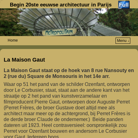
Begin 20ste eeuwse architectuur in Parijs
Home
Menu ↓
Spring naar de primaire inhoud
Spring naar de secundaire inhoud
La Maison Gaut
La Maison Gaut staat op de hoek van 8 rue Nansouty en
2 (rue du) Square de Monsouris in het 14e arr.
Waar op 51 het pand van de schilder Ozenfant, ontworpen
door Le Corbusier, staat, staat aan de andere kant van het
straatje op 2 het pand van kunstverzamelaar en
filmproducent Pierre Gaut, ontworpen door Auguste Perret
(Perret Frères, de broer Gustave doet altijd mee als
architect maar meer op de achtergrond, bij Perret Frères is
de derde broer Claude de ondernemer.) Beide panden
dateren uit 1923. Heel contraversieel: oorspronkelijk zou
Perret voor Ozenfant bouwen en andersom Le Corbusier
voor Gaut. Iedereen boos.