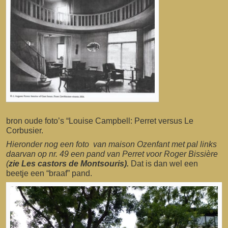
bron oude foto’s “Louise Campbell: Perret versus Le
Corbusier.
Hieronder nog een foto van maison Ozenfant met pal links
daarvan op nr. 49 een pand van Perret voor Roger Bissière
(
zie Les castors de Montsouris).
Dat is dan wel een
beetje een “braaf” pand.