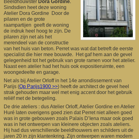
Beeldhouwster
Dora Gordine
.
Sindsdien heet deze woning
Atelier Dora Gordine Door de
pilaren en de grote
raampartijen geeft de woning
de indruk heel hoog te zijn. De
pilaren zijn net als het
merendeel van de constructie
van het huis van beton. Perret was wat dat betreft de eerste
specialist die hier mee bouwde. Het gaf hem aan de gevel
gelegenheid tot het gebruik van grote ramen voor het atelier.
Naast een atelier had het huis ook expositieruimte, een
woongedeelte en garage.
Net als bij Atelier Orloff in het 14e arrondissement van
Parijs (
Op Parijs1900 >>
) heeft de architect de gevel heel
strak gehouden maar wel met enig accent door het gebruik
reliëf met de betegeling.
De drie ateliers : dus Atelier Orloff, Atelier Gordine en Atelier
Huré laten overigens goed zien dat Perret niet alleen goed
was in grote gebouwen zoals Palais D’Iena maar ook goed
was in het ontwerpen van kleinere objecten zoals ateliers.
Hij had dus verschillende beeldhouwers en schilders uit de
jaren 20 in zijn klantenkring. Zijn ontwerpen waren modern