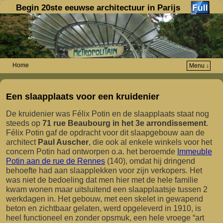
Begin 20ste eeuwse architectuur in Parijs
Home
Menu ↓
Spring naar de primaire inhoud
Spring naar de secundaire inhoud
Een slaapplaats voor een kruidenier
De kruidenier was Félix Potin en de slaapplaats staat nog
steeds op
71 rue Beaubourg in het 3e arrondissement
.
Félix Potin gaf de opdracht voor dit slaapgebouw aan de
architect
Paul Auscher
, die ook al enkele winkels voor het
concern Potin had ontworpen o.a. het beroemde
Immeuble
Potin aan de rue de Rennes
(140), omdat hij dringend
behoefte had aan slaapplekken voor zijn verkopers. Het
was niet de bedoeling dat men hier met de hele familie
kwam wonen maar uitsluitend een slaapplaatsje tussen 2
werkdagen in. Het gebouw, met een skelet in gewapend
beton en zichtbaar gelaten, werd opgeleverd in 1910, is
heel functioneel en zonder opsmuk, een hele vroege “art