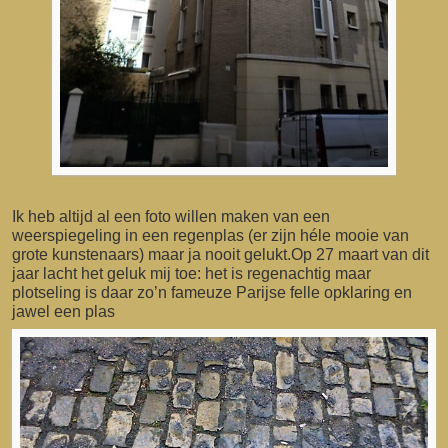
Ik heb altijd al een foto willen maken van een
weerspiegeling in een regenplas (er zijn héle mooie van
grote kunstenaars) maar ja nooit gelukt.Op 27 maart van dit
jaar lacht het geluk mij toe: het is regenachtig maar
plotseling is daar zo’n fameuze Parijse felle opklaring en
jawel een plas