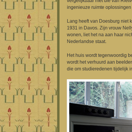
vergelijkbaar met die van Riet
ingenieuze ruimte oplossingen 
Lang heeft van Doesburg niet ku
1931 in Davos. Zijn vrouw Nelly
wonen, liet het na aan haar ni
Nederlandse staat.
Het huis wordt tegenwoordig b
wordt het verhuurd aan beeldend
die om studieredenen tijdelijk in