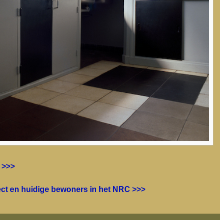
 >>>
tect en huidige bewoners in het NRC >>>