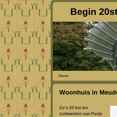
Begin 20st
Spring naar de primaire inhoud
Spring naar de secundaire inhoud
Home
Woonhuis in Meud
Zo’n 20 km ten
zuidwesten van Parijs