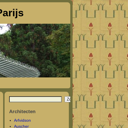
arijs
Zoeken
Architecten
Arfvidson
Auscher