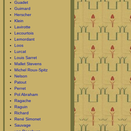
Guadet
Guimard
Herscher
Klein
Lavirotte
Lecourtois
Lemordant
Loos
Lurcat
Louis Sarret
Mallet Stevens
Michel Roux-Spitz
Nelson
Patout
Perret
Pol Abraham
Ragache
Raguin
Richard
René Simonet
Sauvage