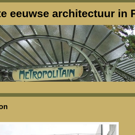
e eeuwse architectuur in P
on