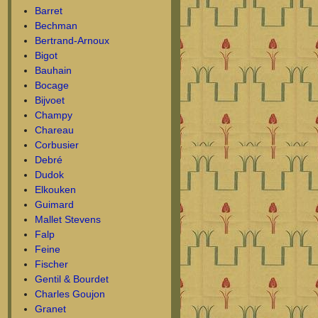
Barret
Bechman
Bertrand-Arnoux
Bigot
Bauhain
Bocage
Bijvoet
Champy
Chareau
Corbusier
Debré
Dudok
Elkouken
Guimard
Mallet Stevens
Falp
Feine
Fischer
Gentil & Bourdet
Charles Goujon
Granet