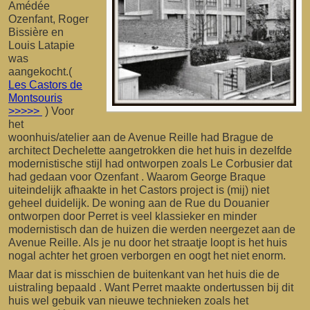
Amédée
Ozenfant, Roger
Bissière en
Louis Latapie
was
aangekocht.(
Les Castors de
Montsouris
>>>>>
) Voor
het
woonhuis/atelier aan de Avenue Reille had Brague de
architect Dechelette aangetrokken die het huis in dezelfde
modernistische stijl had ontworpen zoals Le Corbusier dat
had gedaan voor Ozenfant . Waarom George Braque
uiteindelijk afhaakte in het Castors project is (mij) niet
geheel duidelijk. De woning aan de Rue du Douanier
ontworpen door Perret is veel klassieker en minder
modernistisch dan de huizen die werden neergezet aan de
Avenue Reille. Als je nu door het straatje loopt is het huis
nogal achter het groen verborgen en oogt het niet enorm.
Maar dat is misschien de buitenkant van het huis die de
uistraling bepaald . Want Perret maakte ondertussen bij dit
huis wel gebuik van nieuwe technieken zoals het