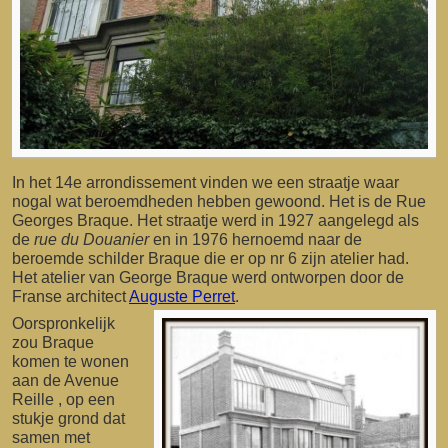
In het 14e arrondissement vinden we een straatje waar
nogal wat beroemdheden hebben gewoond. Het is de Rue
Georges Braque. Het straatje werd in 1927 aangelegd als
de
rue du Douanier
en in 1976 hernoemd naar de
beroemde schilder Braque die er op nr 6 zijn atelier had.
Het atelier van George Braque werd ontworpen door de
Franse architect
Auguste Perret
.
Oorspronkelijk
zou Braque
komen te wonen
aan de Avenue
Reille , op een
stukje grond dat
samen met