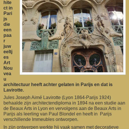
hite
ct in
Pari
js
die
een
paa
r
juw
eeltj
es
Art
Nou
vea
u
architectuur heeft achter gelaten in Parijs en dat is
Lavirotte.
Jules Joseph Aimé Lavirotte (Lyon 1864-Parijs 1924)
behaalde zijn architectendiploma in 1894 na een studie aan
de Beaux Arts in Lyon en vervolgens aan de Beaux Arts in
Parijs als leerling van Paul Blondel en heeft in Parijs
verschillende Immeubles ontworpen.
In zijn ontwerpen werkte hij vaak samen met decoratieve